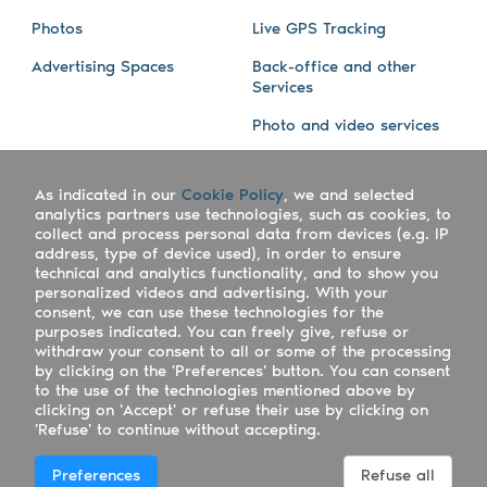
Photos
Live GPS Tracking
Advertising Spaces
Back-office and other
Services
Photo and video services
About us
Connect with us
As indicated in our
Cookie Policy
, we and selected
Company
Blog
analytics partners use technologies, such as cookies, to
collect and process personal data from devices (e.g. IP
Work with us
Facebook
address, type of device used), in order to ensure
technical and analytics functionality, and to show you
Keepsporting Worldwide
Instagram
personalized videos and advertising. With your
consent, we can use these technologies for the
References
Athletes assistance
purposes indicated. You can freely give, refuse or
withdraw your consent to all or some of the processing
Organisers assistance
by clicking on the 'Preferences' button. You can consent
to the use of the technologies mentioned above by
Contact us
clicking on 'Accept' or refuse their use by clicking on
'Refuse' to continue without accepting.
Copyright Keepsporting © 2026 - Keepsporting ltd -
Preferences
Refuse all