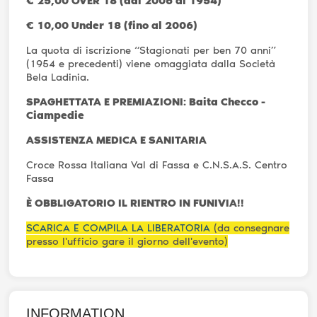
€ 25,00 OVER 18 (dal 2006 al 1954)
€ 10,00 Under 18 (fino al 2006)
La quota di iscrizione “Stagionati per ben 70 anni”
(1954 e precedenti) viene omaggiata dalla Società
Bela Ladinia.
SPAGHETTATA E PREMIAZIONI: Baita Checco -
Ciampedie
ASSISTENZA MEDICA E SANITARIA
Croce Rossa Italiana Val di Fassa e C.N.S.A.S. Centro
Fassa
È OBBLIGATORIO IL RIENTRO IN FUNIVIA!!
SCARICA E COMPILA LA LIBERATORIA
(da consegnare
presso l'ufficio gare il giorno dell'evento)
INFORMATION