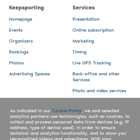
Keepsporting
Services
Homepage
Presentation
Events
Online subscription
Organizers
Marketing
Rankings
Timing
Photos
Live GPS Tracking
Advertising Spaces
Back-office and other
Services
Photo and video services
About us
Connect with us
As indicated in our
Cookie Policy
, we and selected
Company
Blog
analytics partners use technologies, such as cookies, to
collect and process personal data from devices (e.g. IP
Work with us
Facebook
address, type of device used), in order to ensure
technical and analytics functionality, and to show you
Keepsporting Worldwide
Instagram
personalized videos and advertising. With your