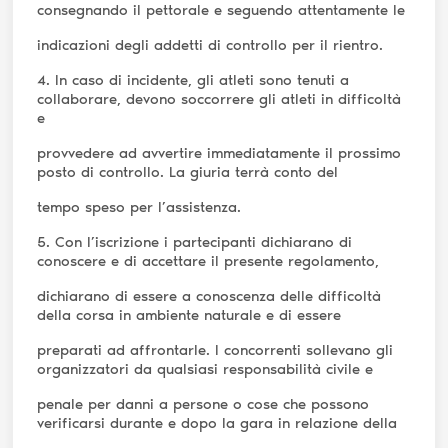
consegnando il pettorale e seguendo attentamente le
indicazioni degli addetti di controllo per il rientro.
4. In caso di incidente, gli atleti sono tenuti a
collaborare, devono soccorrere gli atleti in difficoltà
e
provvedere ad avvertire immediatamente il prossimo
posto di controllo. La giuria terrà conto del
tempo speso per l’assistenza.
5. Con l’iscrizione i partecipanti dichiarano di
conoscere e di accettare il presente regolamento,
dichiarano di essere a conoscenza delle difficoltà
della corsa in ambiente naturale e di essere
preparati ad affrontarle. I concorrenti sollevano gli
organizzatori da qualsiasi responsabilità civile e
penale per danni a persone o cose che possono
verificarsi durante e dopo la gara in relazione della