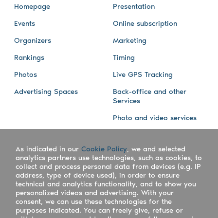
Homepage
Presentation
Events
Online subscription
Organizers
Marketing
Rankings
Timing
Photos
Live GPS Tracking
Advertising Spaces
Back-office and other
Services
Photo and video services
About us
Connect with us
As indicated in our
Cookie Policy
, we and selected
Company
Blog
analytics partners use technologies, such as cookies, to
collect and process personal data from devices (e.g. IP
Work with us
Facebook
address, type of device used), in order to ensure
technical and analytics functionality, and to show you
Keepsporting Worldwide
Instagram
personalized videos and advertising. With your
consent, we can use these technologies for the
References
Athletes assistance
purposes indicated. You can freely give, refuse or