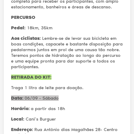
completa para receber os participantes, com amplo
estacionamento, banheiros e áreas de descanso.
PERCURSO
Pedal:
18km, 35km
Aos ciclistas:
Lembre-se de levar sua bicicleta em
boas condições, capacete e bastante disposição para
pedalarmos juntos em prol de uma causa tão nobre.
Teremos pontos de hidratação ao longo do percurso
e uma equipe pronta para dar suporte a todos os
participantes.
RETIRADA DO KIT:
Traga 1 litro de leite para doação.
Data:
06/09 - Sábado
Horário:
a partir das 18h
Local:
Cani’s Burguer
Endereço:
Rua Antônio dias Magalhães 28- Centro