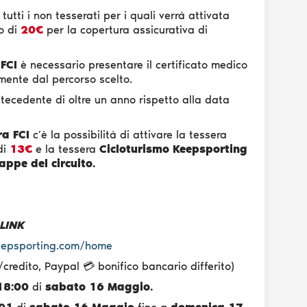
utti i non tesserati per i quali verrà attivata
o di
20€
per la copertura assicurativa di
a
FCI
è necessario presentare il certificato medico
mente dal percorso scelto.
tecedente di oltre un anno rispetto alla data
ra FCI
c’è la possibilità di attivare la tessera
di
13€
e la tessera
Cicloturismo Keepsporting
appe del circuito.
 LINK
eepsporting.com/home
redito, Paypal 💳 bonifico bancario differito)
18:00
di
sabato 16 Maggio.