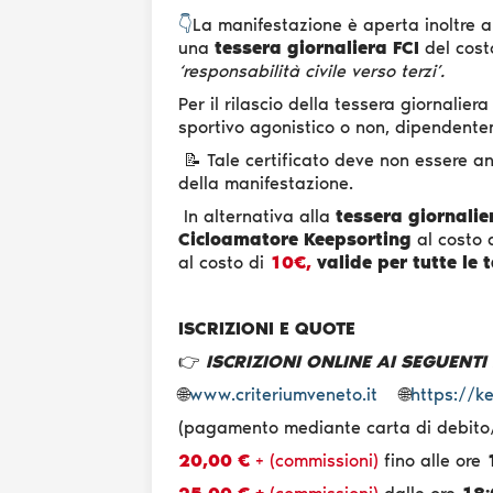
👇
La manifestazione è aperta inoltre a t
una
tessera giornaliera FCI
del cost
‘responsabilità civile verso terzi’.
Per il rilascio della tessera giornalier
sportivo agonistico o non, dipendente
📝 Tale certificato deve non essere an
della manifestazione.
In alternativa alla
tessera giornalie
Cicloamatore Keepsorting
al costo 
al costo di
10€,
valide per tutte le t
ISCRIZIONI E QUOTE
👉
ISCRIZIONI ONLINE AI SEGUENTI
🌐
www.criteriumveneto.it
🌐
https://k
(pagamento mediante carta di debito/c
20,00 €
+ (commissioni)
fino alle ore