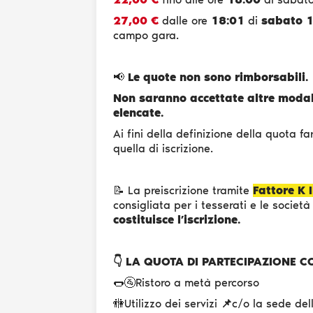
27,00 €
dalle ore
18:01
di
sabato 
campo gara.
📢
Le quote non sono rimborsabili.
Non saranno accettate altre modalit
elencate.
Ai fini della definizione della quota f
quella di iscrizione.
📝 La preiscrizione tramite
Fattore K
consigliata per i tesserati e le società
costituisce l’iscrizione.
👇 LA QUOTA DI PARTECIPAZIONE 
🌭🚰Ristoro a metà percorso
🚻Utilizzo dei servizi
📌
c/o la sede del