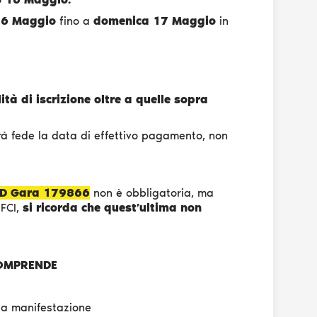
16 Maggio
fino a
domenica 17 Maggio
in
à di iscrizione oltre a quelle sopra
arà fede la data di effettivo pagamento, non
 ID Gara 179866
non è obbligatoria, ma
 FCI,
si ricorda che quest’ultima non
COMPRENDE
la manifestazione