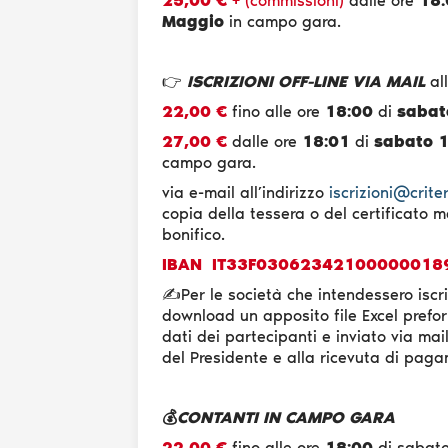
25,00 € +
(commissioni)
dalle ore
18:
Maggio
in campo gara.
👉
ISCRIZIONI OFF-LINE VIA MAIL
all
22,00 €
fino alle ore
18:00
di
sabat
27,00 €
dalle ore
18:01
di
sabato 
campo gara.
via e-mail all’indirizzo
iscrizioni@crite
copia della tessera o del certificato
bonifico.
IBAN
IT33F03062342100000018
✍️Per le società che intendessero iscriv
download un apposito file Excel prefor
dati dei partecipanti e inviato via mai
del Presidente e alla ricevuta di pag
💰
CONTANTI IN CAMPO GARA
22,00 €
fino alle ore
18:00
di sabat