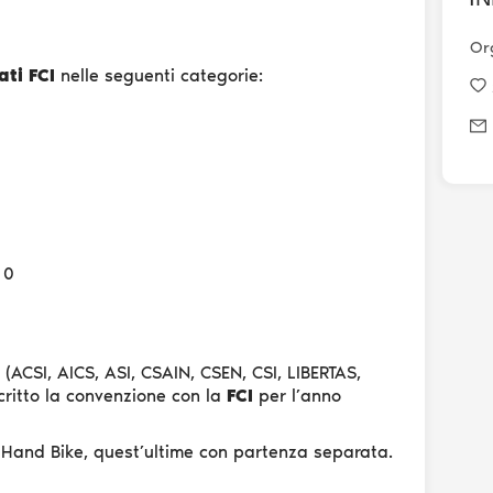
Or
ati FCI
nelle seguenti categorie:
10
(ACSI, AICS, ASI, CSAIN, CSEN, CSI, LIBERTAS,
critto la convenzione con la
FCI
per l’anno
d Hand Bike, quest’ultime con partenza separata.