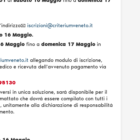
01
di
sabato 16 Maggio
fino a
domenica 17
’indirizzo📧
iscrizioni@criteriumveneto.it
o 16 Maggio.
16 Maggio
fino a
domenica 17 Maggio
in
riumveneto.it
allegando modulo di iscrizione,
 medico e ricevuta dell’avvenuto pagamento via
95130
ersi in unica soluzione, sarà disponibile per il
mattato che dovrà essere compilato con tutti i
l, unitamente alla dichiarazione di responsabilità
amento.
o
16 Maggio.