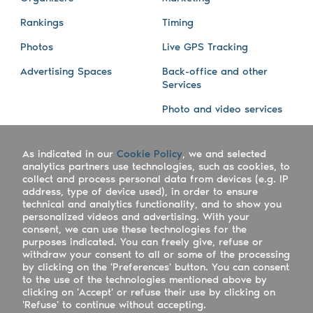
Rankings
Timing
Photos
Live GPS Tracking
Advertising Spaces
Back-office and other
Services
Photo and video services
About us
Connect with us
As indicated in our
Cookie Policy
, we and selected
Company
Blog
analytics partners use technologies, such as cookies, to
collect and process personal data from devices (e.g. IP
Work with us
Facebook
address, type of device used), in order to ensure
technical and analytics functionality, and to show you
Keepsporting Worldwide
Instagram
personalized videos and advertising. With your
consent, we can use these technologies for the
References
Athletes assistance
purposes indicated. You can freely give, refuse or
withdraw your consent to all or some of the processing
Organisers assistance
by clicking on the 'Preferences' button. You can consent
to the use of the technologies mentioned above by
Contact us
clicking on 'Accept' or refuse their use by clicking on
'Refuse' to continue without accepting.