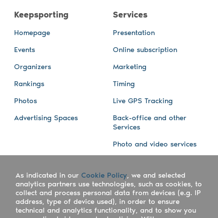
Keepsporting
Services
Homepage
Presentation
Events
Online subscription
Organizers
Marketing
Rankings
Timing
Photos
Live GPS Tracking
Advertising Spaces
Back-office and other
Services
Photo and video services
About us
Connect with us
As indicated in our
Cookie Policy
, we and selected
Company
Blog
analytics partners use technologies, such as cookies, to
collect and process personal data from devices (e.g. IP
Work with us
Facebook
address, type of device used), in order to ensure
technical and analytics functionality, and to show you
Keepsporting Worldwide
Instagram