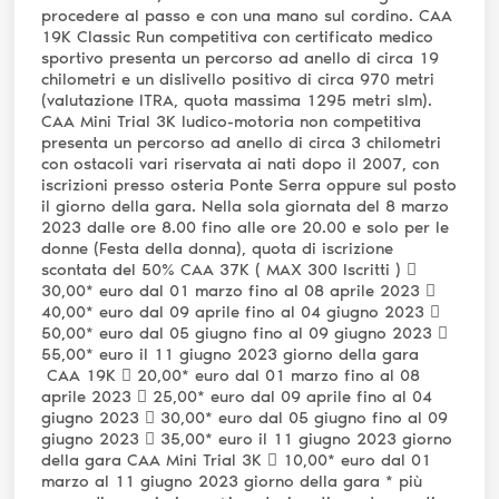
procedere al passo e con una mano sul cordino. CAA
19K Classic Run competitiva con certificato medico
sportivo presenta un percorso ad anello di circa 19
chilometri e un dislivello positivo di circa 970 metri
(valutazione ITRA, quota massima 1295 metri slm).
CAA Mini Trial 3K ludico-motoria non competitiva
presenta un percorso ad anello di circa 3 chilometri
con ostacoli vari riservata ai nati dopo il 2007, con
iscrizioni presso osteria Ponte Serra oppure sul posto
il giorno della gara. Nella sola giornata del 8 marzo
2023 dalle ore 8.00 fino alle ore 20.00 e solo per le
donne (Festa della donna), quota di iscrizione
scontata del 50% CAA 37K ( MAX 300 Iscritti ) 
30,00* euro dal 01 marzo fino al 08 aprile 2023 
40,00* euro dal 09 aprile fino al 04 giugno 2023 
50,00* euro dal 05 giugno fino al 09 giugno 2023 
55,00* euro il 11 giugno 2023 giorno della gara
CAA 19K  20,00* euro dal 01 marzo fino al 08
aprile 2023  25,00* euro dal 09 aprile fino al 04
giugno 2023  30,00* euro dal 05 giugno fino al 09
giugno 2023  35,00* euro il 11 giugno 2023 giorno
della gara CAA Mini Trial 3K  10,00* euro dal 01
marzo al 11 giugno 2023 giorno della gara * più