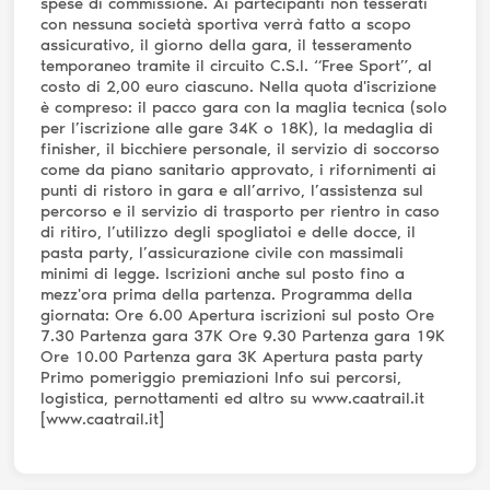
spese di commissione. Ai partecipanti non tesserati
con nessuna società sportiva verrà fatto a scopo
assicurativo, il giorno della gara, il tesseramento
temporaneo tramite il circuito C.S.I. “Free Sport”, al
costo di 2,00 euro ciascuno. Nella quota d'iscrizione
è compreso: il pacco gara con la maglia tecnica (solo
per l’iscrizione alle gare 34K o 18K), la medaglia di
finisher, il bicchiere personale, il servizio di soccorso
come da piano sanitario approvato, i rifornimenti ai
punti di ristoro in gara e all’arrivo, l’assistenza sul
percorso e il servizio di trasporto per rientro in caso
di ritiro, l’utilizzo degli spogliatoi e delle docce, il
pasta party, l’assicurazione civile con massimali
minimi di legge. Iscrizioni anche sul posto fino a
mezz'ora prima della partenza. Programma della
giornata: Ore 6.00 Apertura iscrizioni sul posto Ore
7.30 Partenza gara 37K Ore 9.30 Partenza gara 19K
Ore 10.00 Partenza gara 3K Apertura pasta party
Primo pomeriggio premiazioni Info sui percorsi,
logistica, pernottamenti ed altro su www.caatrail.it
[www.caatrail.it]