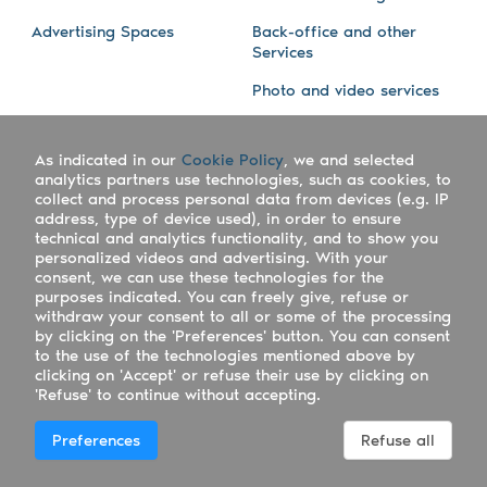
Advertising Spaces
Back-office and other
Services
Photo and video services
About us
Connect with us
As indicated in our
Cookie Policy
, we and selected
Company
Blog
analytics partners use technologies, such as cookies, to
collect and process personal data from devices (e.g. IP
Work with us
Facebook
address, type of device used), in order to ensure
technical and analytics functionality, and to show you
Keepsporting Worldwide
Instagram
personalized videos and advertising. With your
consent, we can use these technologies for the
References
Athletes assistance
purposes indicated. You can freely give, refuse or
withdraw your consent to all or some of the processing
Organisers assistance
by clicking on the 'Preferences' button. You can consent
to the use of the technologies mentioned above by
Contact us
clicking on 'Accept' or refuse their use by clicking on
'Refuse' to continue without accepting.
Copyright Keepsporting © 2026 - Keepsporting ltd -
Preferences
Refuse all
UTR 2223022181