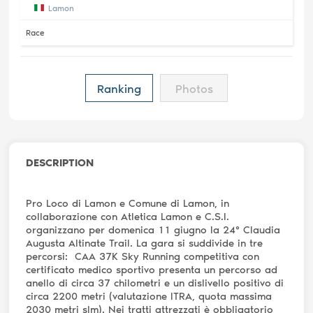
Lamon
Race
Ranking
Photos
DESCRIPTION
Pro Loco di Lamon e Comune di Lamon, in
collaborazione con Atletica Lamon e C.S.I.
organizzano per domenica 11 giugno la 24° Claudia
Augusta Altinate Trail. La gara si suddivide in tre
percorsi: CAA 37K Sky Running competitiva con
certificato medico sportivo presenta un percorso ad
anello di circa 37 chilometri e un dislivello positivo di
circa 2200 metri (valutazione ITRA, quota massima
2030 metri slm). Nei tratti attrezzati è obbligatorio